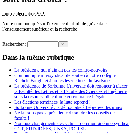
lundi 2 décembre 2019
Notre communiqué sur l’exercice du droit de grève dans
l’enseignement supérieur et la recherche
Rechercher :
Dans la même rubrique
La présidente qui n’aimait pas les contre-pouvoirs
Communiqué intersyndical de soutien à notre collègue
Rachele Borghi et à toutes les victimes du fascisme
La présidence de Sorbonne Université doit renoncer à placer
la Faculté des Lettres et la Faculté des Sciences et Ingénierie
sous la responsabilité d’une gouvernance illégale
Les élections terminées, la lutte reprend !
Sorbonne Université : la démocratie à l’épreuve des urnes
Ne laissons pas la présidente dissoudre les conseils de
faculté !
Non aux changements des statuts - communiqué intersyndical
CGT, SUD-IDÉES, UNSA, FO, FSU