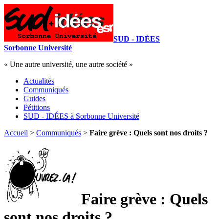
SUD - IDÉES
Sorbonne Université
« Une autre université, une autre société »
Actualités
Communiqués
Guides
Pétitions
SUD - IDÉES à Sorbonne Université
Accueil
>
Communiqués
>
Faire grève : Quels sont nos droits ?
Faire grève : Quels
sont nos droits ?