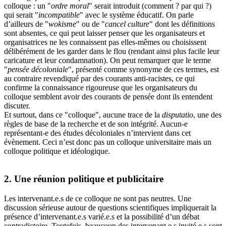
colloque : un "
ordre moral
" serait introduit (comment ? par qui ?)
qui serait "
incompatible
" avec le système éducatif. On parle
d’ailleurs de "
wokisme
" ou de "
cancel culture
" dont les définitions
sont absentes, ce qui peut laisser penser que les organisateurs et
organisatrices ne les connaissent pas elles-mêmes ou choisissent
délibérément de les garder dans le flou (rendant ainsi plus facile leur
caricature et leur condamnation). On peut remarquer que le terme
"
pensée décoloniale
", présenté comme synonyme de ces termes, est
au contraire revendiqué par des courants anti-racistes, ce qui
confirme la connaissance rigoureuse que les organisateurs du
colloque semblent avoir des courants de pensée dont ils entendent
discuter.
Et surtout, dans ce "colloque", aucune trace de la
disputatio
, une des
règles de base de la recherche et de son intégrité. Aucun-e
représentant-e des études décoloniales n’intervient dans cet
évènement. Ceci n’est donc pas un colloque universitaire mais un
colloque politique et idéologique.
2. Une réunion politique et publicitaire
Les intervenant.e.s de ce colloque ne sont pas neutres. Une
discussion sérieuse autour de questions scientifiques impliquerait la
présence d’intervenant.e.s varié.e.s et la possibilité d’un débat
contradictoire. Toutefois, beaucoup des intervenant.e.s invité.e.s sont