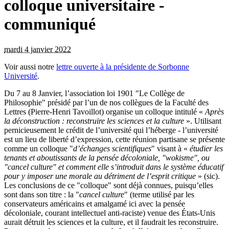
colloque universitaire -
communiqué
mardi 4 janvier 2022
Voir aussi notre
lettre ouverte à la présidente de Sorbonne
Université
.
Du 7 au 8 Janvier, l’association loi 1901 "Le Collège de
Philosophie" présidé par l’un de nos collègues de la Faculté des
Lettres (Pierre-Henri Tavoillot) organise un colloque intitulé «
Après
la déconstruction : reconstruire les sciences et la culture
». Utilisant
pernicieusement le crédit de l’université qui l’héberge - l’université
est un lieu de liberté d’expression, cette réunion partisane se présente
comme un colloque "
d’échanges scientifiques
" visant à «
étudier les
tenants et aboutissants de la pensée décoloniale, "wokisme", ou
"cancel culture" et comment elle s’introduit dans le système éducatif
pour y imposer une morale au détriment de l’esprit critique
» (sic).
Les conclusions de ce "colloque" sont déjà connues, puisqu’elles
sont dans son titre : la "
cancel culture
" (terme utilisé par les
conservateurs américains et amalgamé ici avec la pensée
décoloniale, courant intellectuel anti-raciste) venue des États-Unis
aurait détruit les sciences et la culture, et il faudrait les reconstruire.