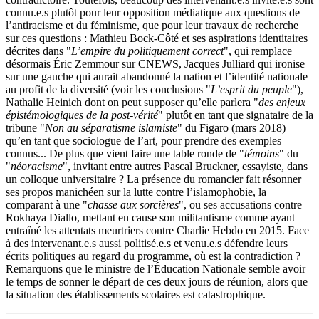
connu.e.s plutôt pour leur opposition médiatique aux questions de
l’antiracisme et du féminisme, que pour leur travaux de recherche
sur ces questions : Mathieu Bock-Côté et ses aspirations identitaires
décrites dans "
L’empire du politiquement correct
", qui remplace
désormais Éric Zemmour sur CNEWS, Jacques Julliard qui ironise
sur une gauche qui aurait abandonné la nation et l’identité nationale
au profit de la diversité (voir les conclusions "
L’esprit du peuple
"),
Nathalie Heinich dont on peut supposer qu’elle parlera "
des enjeux
épistémologiques de la post-vérité
" plutôt en tant que signataire de la
tribune "
Non au séparatisme islamiste
" du Figaro (mars 2018)
qu’en tant que sociologue de l’art, pour prendre des exemples
connus... De plus que vient faire une table ronde de "
témoins
" du
"
néoracisme
", invitant entre autres Pascal Bruckner, essayiste, dans
un colloque universitaire ? La présence du romancier fait résonner
ses propos manichéen sur la lutte contre l’islamophobie, la
comparant à une "
chasse aux sorcières
", ou ses accusations contre
Rokhaya Diallo, mettant en cause son militantisme comme ayant
entraîné les attentats meurtriers contre Charlie Hebdo en 2015. Face
à des intervenant.e.s aussi politisé.e.s et venu.e.s défendre leurs
écrits politiques au regard du programme, où est la contradiction ?
Remarquons que le ministre de l’Éducation Nationale semble avoir
le temps de sonner le départ de ces deux jours de réunion, alors que
la situation des établissements scolaires est catastrophique.