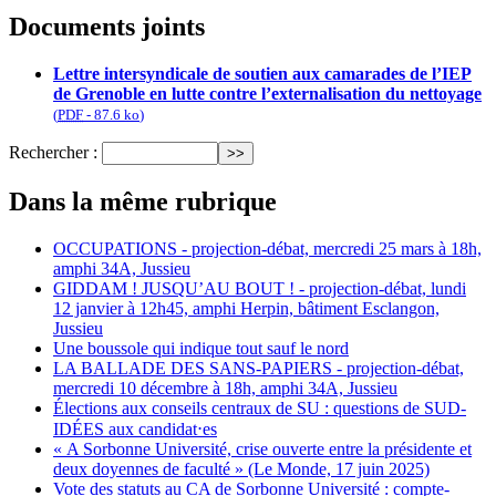
Documents joints
Lettre intersyndicale de soutien aux camarades de l’IEP
de Grenoble en lutte contre l’externalisation du nettoyage
(
PDF
-
87.6 ko
)
Rechercher :
Dans la même rubrique
OCCUPATIONS - projection-débat, mercredi 25 mars à 18h,
amphi 34A, Jussieu
GIDDAM ! JUSQU’AU BOUT ! - projection-débat, lundi
12 janvier à 12h45, amphi Herpin, bâtiment Esclangon,
Jussieu
Une boussole qui indique tout sauf le nord
LA BALLADE DES SANS-PAPIERS - projection-débat,
mercredi 10 décembre à 18h, amphi 34A, Jussieu
Élections aux conseils centraux de SU : questions de SUD-
IDÉES aux candidat⋅es
« A Sorbonne Université, crise ouverte entre la présidente et
deux doyennes de faculté » (Le Monde, 17 juin 2025)
Vote des statuts au CA de Sorbonne Université : compte-