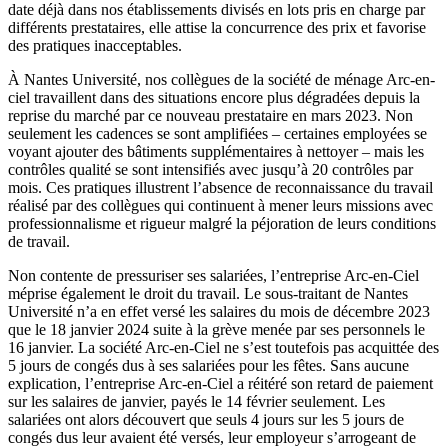
date déjà dans nos établissements divisés en lots pris en charge par
différents prestataires, elle attise la concurrence des prix et favorise
des pratiques inacceptables.
À Nantes Université, nos collègues de la société de ménage Arc-en-
ciel travaillent dans des situations encore plus dégradées depuis la
reprise du marché par ce nouveau prestataire en mars 2023. Non
seulement les cadences se sont amplifiées – certaines employées se
voyant ajouter des bâtiments supplémentaires à nettoyer – mais les
contrôles qualité se sont intensifiés avec jusqu’à 20 contrôles par
mois. Ces pratiques illustrent l’absence de reconnaissance du travail
réalisé par des collègues qui continuent à mener leurs missions avec
professionnalisme et rigueur malgré la péjoration de leurs conditions
de travail.
Non contente de pressuriser ses salariées, l’entreprise Arc-en-Ciel
méprise également le droit du travail. Le sous-traitant de Nantes
Université n’a en effet versé les salaires du mois de décembre 2023
que le 18 janvier 2024 suite à la grève menée par ses personnels le
16 janvier. La société Arc-en-Ciel ne s’est toutefois pas acquittée des
5 jours de congés dus à ses salariées pour les fêtes. Sans aucune
explication, l’entreprise Arc-en-Ciel a réitéré son retard de paiement
sur les salaires de janvier, payés le 14 février seulement. Les
salariées ont alors découvert que seuls 4 jours sur les 5 jours de
congés dus leur avaient été versés, leur employeur s’arrogeant de